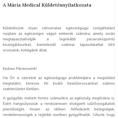
A Mária Medical Küldetésnyilatkozata
Küldetésünk olyan színvonalas egészségügyi szolgáltatást
nyújtani az egészségre vágyó emberek számára, amely során
megtapasztalhatják a leginkább páciensközpontú
kiszolgálásunkat, kiemelkedő szakmai tapasztalattal bíró
orvosaink, kollégáink által.
Kedves Pácienseink!
Ha Ön is szeretné az egészségügyi problémájára a megoldást
megtalálni, keresse fel kiváló kezelőorvosainkat számos
szakterületet illetően.
A gyógyítás mellett fontos számunkra az egészség megőrzése is.
Ezért hangsúlyozzuk a rendszeresen elvégzett szűrővizsgálatok
jelentőségét, hiszen az időben felfedezett betegségek,
rendellenességek a legtöbb esetben gyógyíthatók. Célunk, hogy