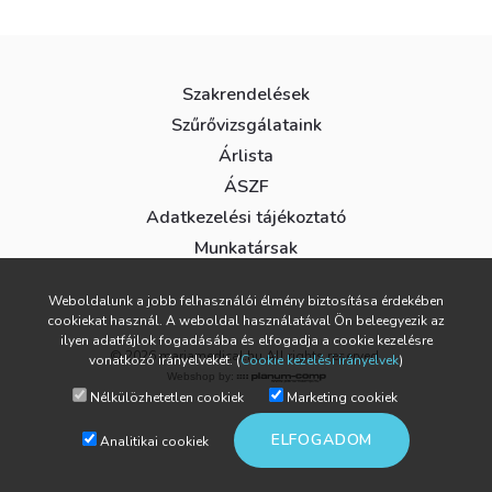
Szakrendelések
Szűrővizsgálataink
Árlista
ÁSZF
Adatkezelési tájékoztató
Munkatársak
Weboldalunk a jobb felhasználói élmény biztosítása érdekében
cookiekat használ. A weboldal használatával Ön beleegyezik az
ilyen adatfájlok fogadásába és elfogadja a cookie kezelésre
© 2026 mariamedical.hu All rights reserved.
vonatkozó irányelveket. (
Cookie kezelési irányelvek
)
Webshop by:
Nélkülözhetetlen cookiek
Marketing cookiek
ELFOGADOM
Analitikai cookiek