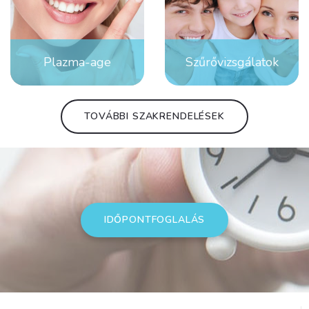
Plazma-age
Szűrővizsgálatok
TOVÁBBI SZAKRENDELÉSEK
IDŐPONTFOGLALÁS