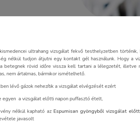
kismedencei ultrahang vizsgálat fekvő testhelyzetben történik,
ég nélkül tudjon átjutni egy kontakt gél használunk. Hogy a v
a betegnek rövid időre vissza kell tartani a lélegzetét, illetve 
as, nem ártalmas, bármikor ismételhető.
ben lévő gázok nehezítik a vizsgálat elvégzését ezért
e egyen a vizsgálat előtti napon puffasztó ételt,
 vény nélkül kapható az
Espumisan gyöngyből
vizsgálat előt
evétele javasolt