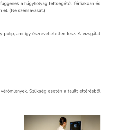
 függenek a húgyhólyag teltségétől, férfiakban és
n el
. (Ne szénsavasat.)
polip, ami így észrevehetetlen lesz. A vizsgálat
, vérömlenyek. Szükség esetén a talált eltérésből