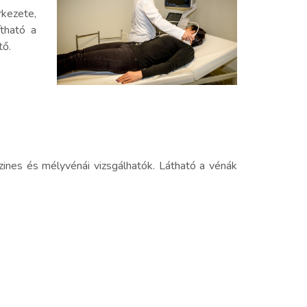
rkezete,
tható a
tő.
szines és mélyvénái vizsgálhatók. Látható a vénák