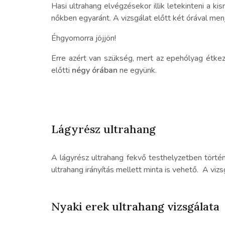
Hasi ultrahang elvégzésekor illik letekinteni a 
nőkben egyaránt. A vizsgálat előtt két órával men
Éhgyomorra jöjjön!
Erre azért van szükség, mert az epehólyag étkez
előtti
négy órában
ne együnk.
Lágyrész ultrahang
A lágyrész ultrahang fekvő testhelyzetben történ
ultrahang irányítás mellett minta is vehető. A vi
Nyaki erek ultrahang vizsgálata