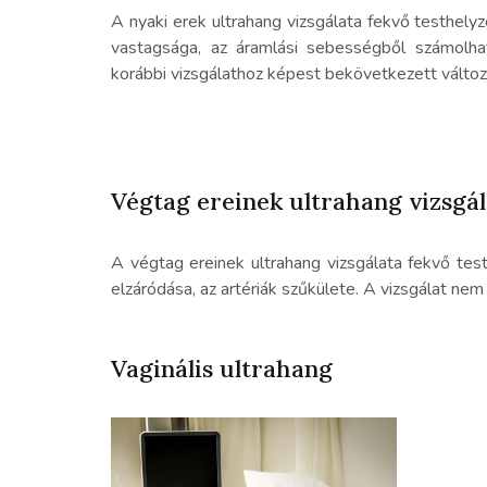
A nyaki erek ultrahang vizsgálata fekvő testhelyz
vastagsága, az áramlási sebességből számolhat
korábbi vizsgálathoz képest bekövetkezett változ
Végtag ereinek ultrahang vizsgál
A végtag ereinek ultrahang vizsgálata fekvő test
elzáródása, az artériák szűkülete. A vizsgálat ne
Vaginális ultrahang