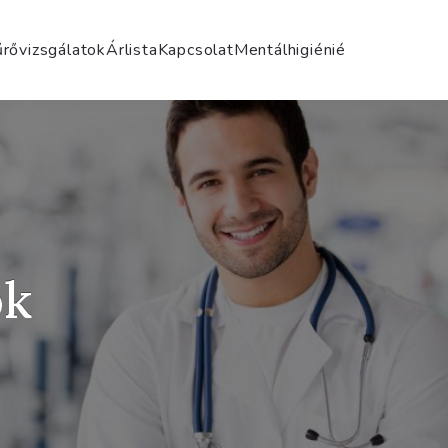
rővizsgálatok
Árlista
Kapcsolat
Mentálhigiénié
ok