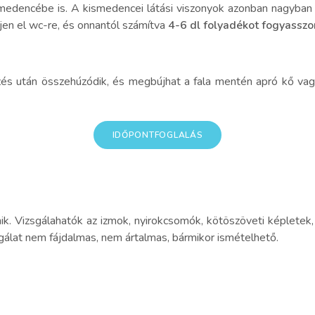
kismedencébe is. A kismedencei látási viszonyok azonban nagyban
jen el wc-re, és onnantól számítva
4-6 dl folyadékot fogyasszo
és után összehúzódik, és megbújhat a fala mentén apró kő vagy 
IDŐPONTFOGLALÁS
ik. Vizsgálahatók az izmok, nyirokcsomók, kötöszöveti képletek
zsgálat nem fájdalmas, nem ártalmas, bármikor ismételhető.