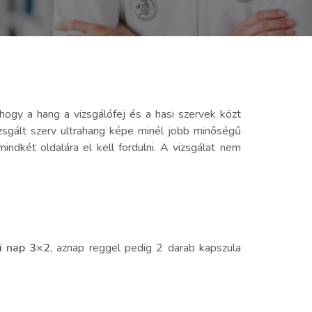
 hogy a hang a vizsgálófej és a hasi szervek közt
izsgált szerv ultrahang képe minél jobb minőségű
mindkét oldalára el kell fordulni. A vizsgálat nem
ti nap 3×2
, aznap reggel pedig 2 darab kapszula