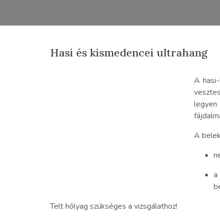
Hasi és kismedencei ultrahang
A hasi-
vesztes
legyen 
fájdalm
A belek
n
a
b
Telt hólyag szükséges a vizsgálathoz!