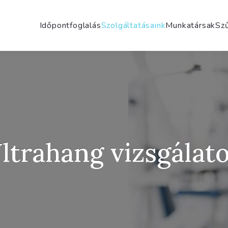
Időpontfoglalás
Szolgáltatásaink
Munkatársak
Szű
ltrahang vizsgálat