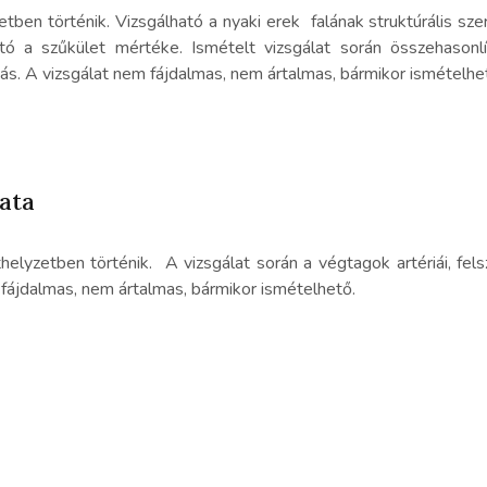
etben történik. Vizsgálható a nyaki erek falának struktúrális sze
ó a szűkület mértéke. Ismételt vizsgálat során összehasonlí
ás. A vizsgálat nem fájdalmas, nem ártalmas, bármikor ismételhe
ata
helyzetben történik. A vizsgálat során a végtagok artériái, fel
m fájdalmas, nem ártalmas, bármikor ismételhető.